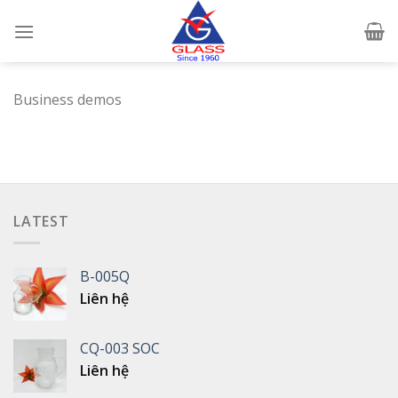
Skip
to
content
Business demos
LATEST
B-005Q
Liên hệ
CQ-003 SOC
Liên hệ