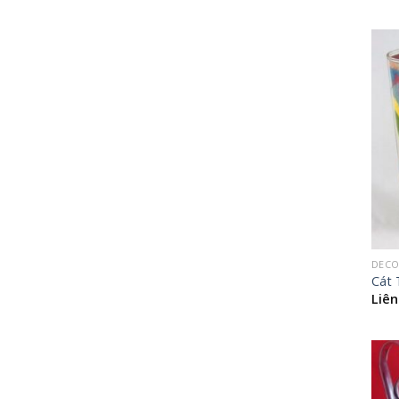
DECO
Cát 
Liên