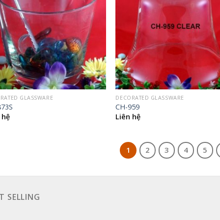
RATED GLASSWARE
DECORATED GLASSWARE
873S
CH-959
 hệ
Liên hệ
1
2
3
4
5
T SELLING