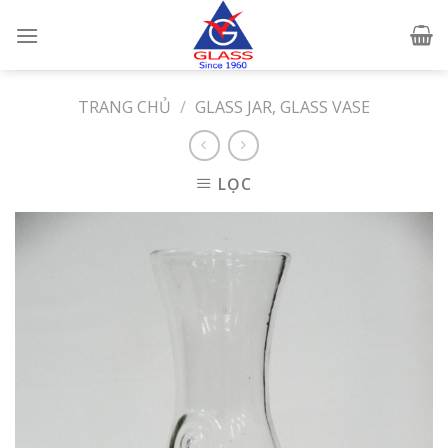
Skip
to
content
TRANG CHỦ
/
GLASS JAR, GLASS VASE
LỌC