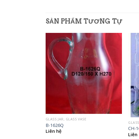
SẢN PHẨM TƯƠNG TỰ
SE
GLASS JAR, GLASS VASE
5
GLASS
B-1626Q
CH-1
Liên hệ
Liên