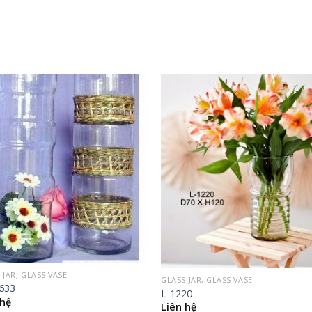
 JAR, GLASS VASE
GLASS JAR, GLASS VASE
633
L-1220
 hệ
Liên hệ