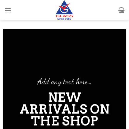
Skip
to
content
Add any text here…
NEW
ARRIVALS ON
THE SHOP