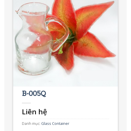
C
L
B-005Q
C
Liên hệ
Da
Co
Danh mục:
Glass Container