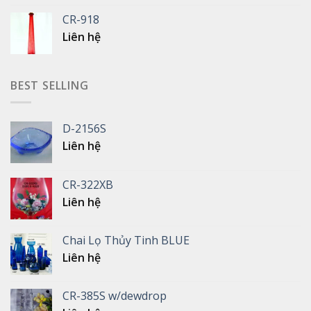
CR-918
Liên hệ
BEST SELLING
D-2156S
Liên hệ
CR-322XB
Liên hệ
Chai Lọ Thủy Tinh BLUE
Liên hệ
CR-385S w/dewdrop