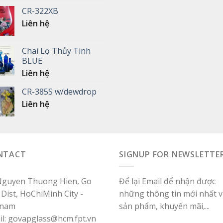
CR-322XB
Liên hệ
Chai Lọ Thủy Tinh
BLUE
Liên hệ
CR-385S w/dewdrop
Liên hệ
NTACT
SIGNUP FOR NEWSLETTE
Nguyen Thuong Hien, Go
Để lại Email để nhận được
Dist, HoChiMinh City -
những thông tin mới nhất v
tnam
sản phẩm, khuyến mãi,...
il: govapglass@hcm.fpt.vn