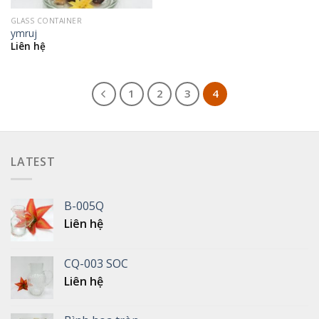
GLASS CONTAINER
ymruj
Liên hệ
1
2
3
4
LATEST
B-005Q
Liên hệ
CQ-003 SOC
Liên hệ