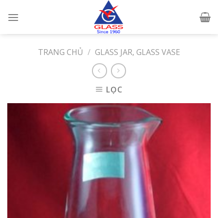
Skip
to
content
TRANG CHỦ
/
GLASS JAR, GLASS VASE
LỌC