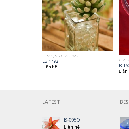
GLASS JAR, GLASS VASE
GLASS
LB-1492
SE
B-16
Liên hệ
Liên
LATEST
BES
B-005Q
Liên hệ