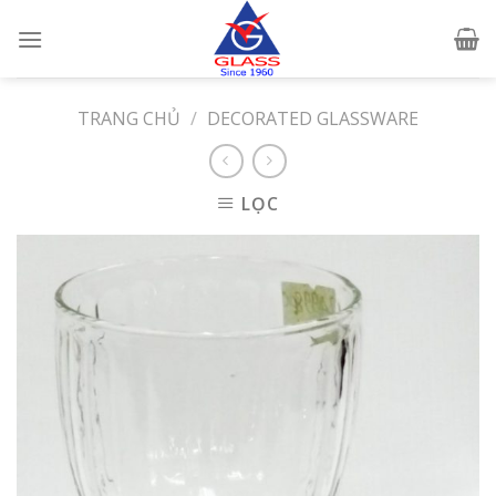
Skip
to
content
TRANG CHỦ
/
DECORATED GLASSWARE
LỌC